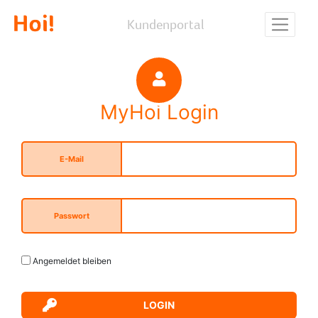
Kundenportal
MyHoi Login
E-Mail
Passwort
Angemeldet bleiben
LOGIN